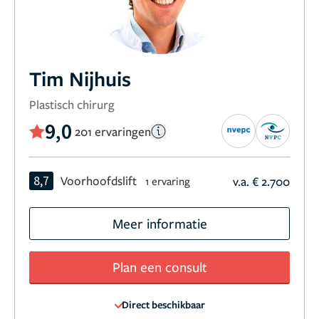
Tim Nijhuis
Plastisch chirurg
9,0
201 ervaringen
8,7
Voorhoofdslift
v.a. € 2.700
1 ervaring
Meer informatie
Plan een consult
Direct beschikbaar