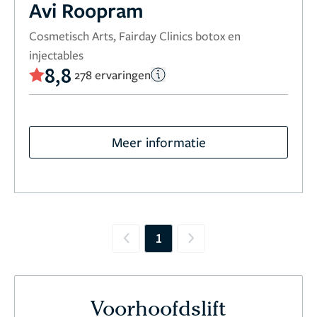
Avi Roopram
Cosmetisch Arts, Fairday Clinics botox en
injectables
8,8
278 ervaringen
Meer informatie
1
Previous
Next
Voorhoofdslift