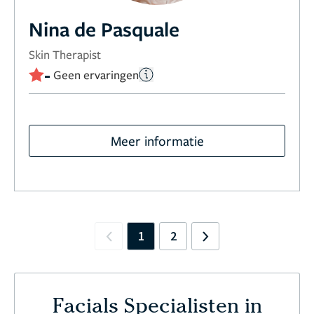
Nina de Pasquale
Skin Therapist
-
Geen ervaringen
Meer informatie
1
2
Previous
Next
Facials Specialisten in