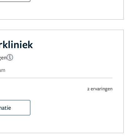
kliniek
gen
dam
2 ervaringen
matie