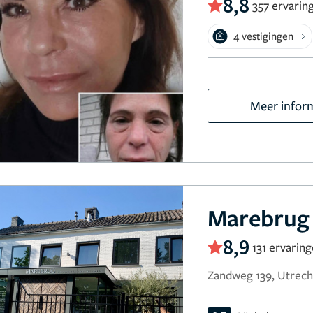
8,8
357 ervarin
4 vestigingen
Meer infor
Marebrug 
8,9
131 ervarin
Zandweg 139, Utrech