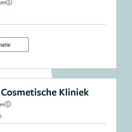
gen
matie
Cosmetische Kliniek
gen
t