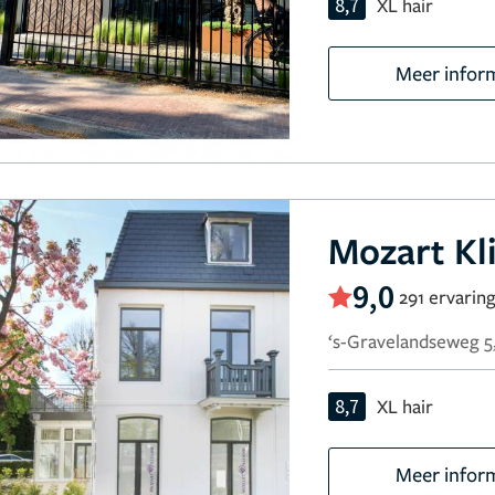
8,7
XL hair
Meer infor
Mozart Kl
9,0
291 ervarin
‘s-Gravelandseweg 5
8,7
XL hair
Meer infor