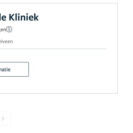
e Kliniek
gen
elveen
matie
Next