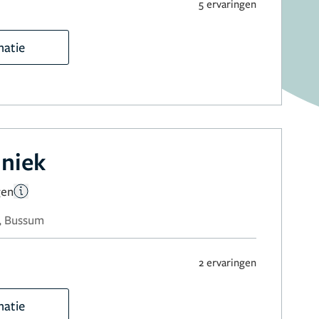
5 ervaringen
matie
iniek
gen
, Bussum
2 ervaringen
matie