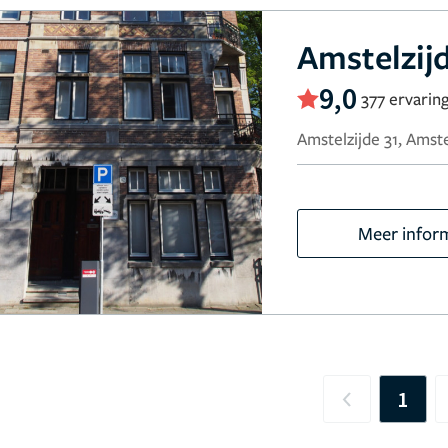
Amstelzijd
9,0
377 ervarin
Amstelzijde 31, Amst
Meer infor
1
Previous