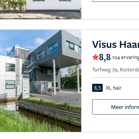
Visus Haar
8,8
104 ervarin
Turfweg 79, Rotter
8,5
XL hair
Meer infor