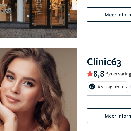
Meer infor
Clinic63
8,8
671 ervarin
6 vestigingen
Meer infor