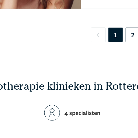
1
2
Previous
therapie klinieken in Rotte
4 specialisten