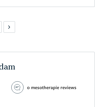
Next
rdam
0 mesotherapie reviews