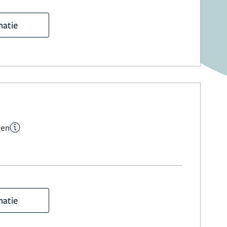
matie
gen
matie