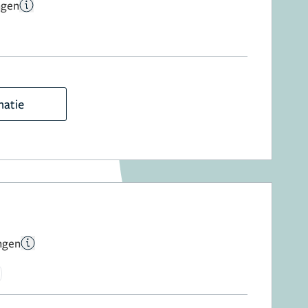
ngen
matie
ngen