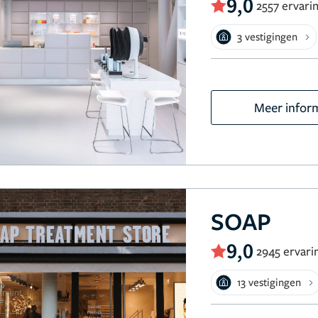
9,0
2557 ervari
3 vestigingen
Meer infor
SOAP
9,0
2945 ervari
13 vestigingen