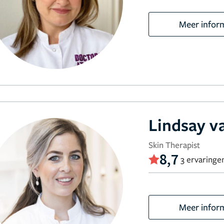
Meer infor
Lindsay v
Skin Therapist
8,7
3 ervaringe
Meer infor