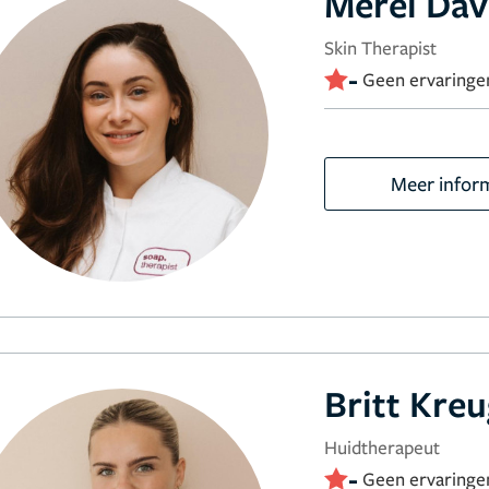
Merel Dav
Skin Therapist
-
Geen ervaringe
Meer infor
Britt Kre
Huidtherapeut
-
Geen ervaringe