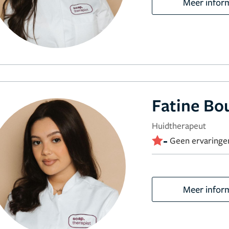
Meer infor
Fatine Bo
Huidtherapeut
-
Geen ervaringe
Meer infor