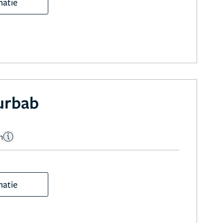
matie
urbab
n
matie