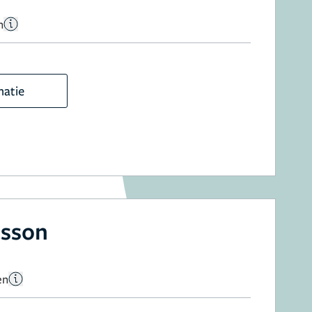
n
matie
asson
en