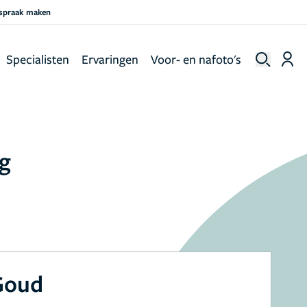
fspraak maken
Specialisten
Ervaringen
Voor- en nafoto's
ng
Goud