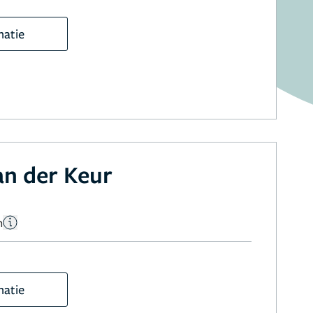
matie
an der Keur
n
matie