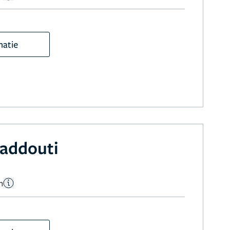
matie
addouti
n