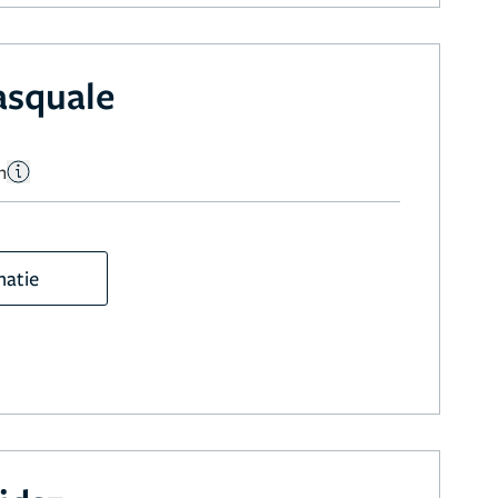
asquale
n
matie