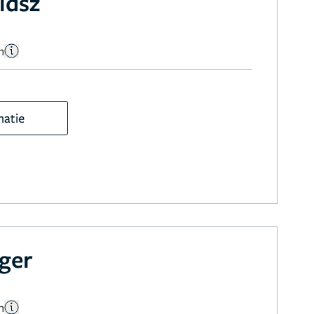
idsz
n
matie
uger
n