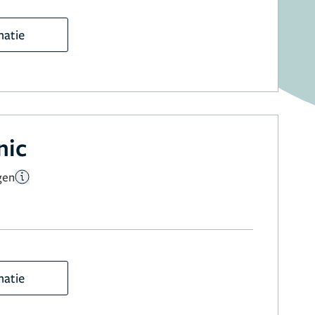
matie
nic
gen
matie