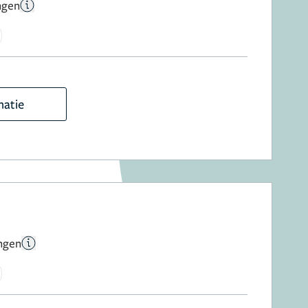
ngen
matie
ngen