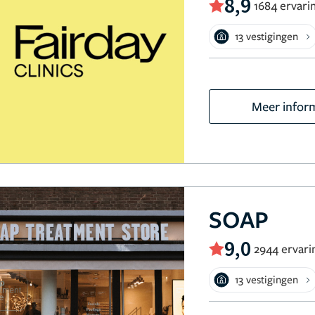
8,9
1684 ervari
13 vestigingen
Meer infor
SOAP
9,0
2944 ervari
13 vestigingen