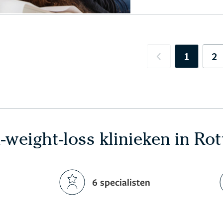
1
2
Previous
-weight-loss klinieken in Ro
6 specialisten