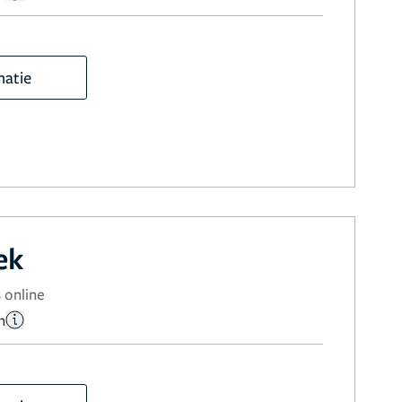
matie
ek
 online
n