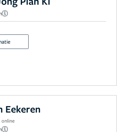
ong Pian Ki
n
matie
n Eekeren
 online
n