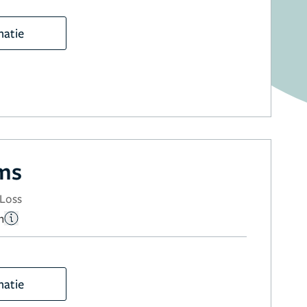
matie
ms
 Loss
n
matie