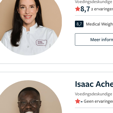
Voedingsdeskundige 
8,7
2 ervaringe
8,7
Medical Weigh
Meer infor
Isaac Ac
Voedingsdeskundige 
-
Geen ervaringe