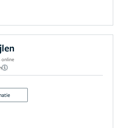
jlen
 online
n
matie