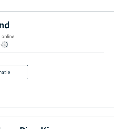
and
 online
n
matie