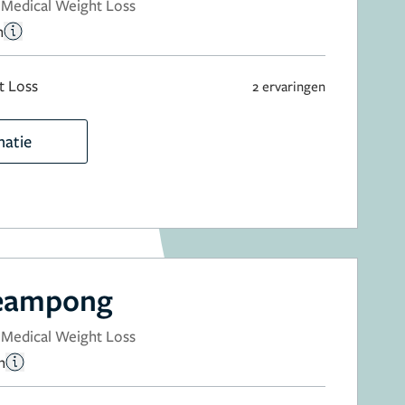
Medical Weight Loss
n
t Loss
2 ervaringen
matie
heampong
Medical Weight Loss
n