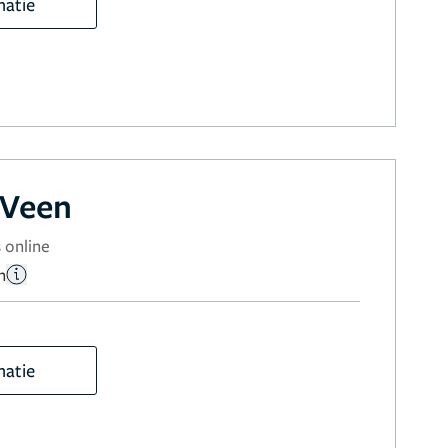
matie
 Veen
 online
n
matie