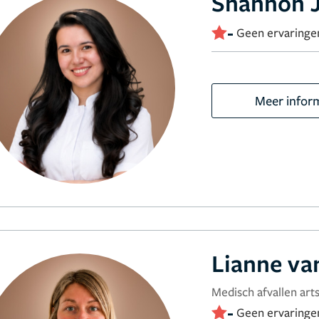
Shannon J
-
Geen ervaringe
Meer infor
Lianne va
Medisch afvallen arts
-
Geen ervaringe