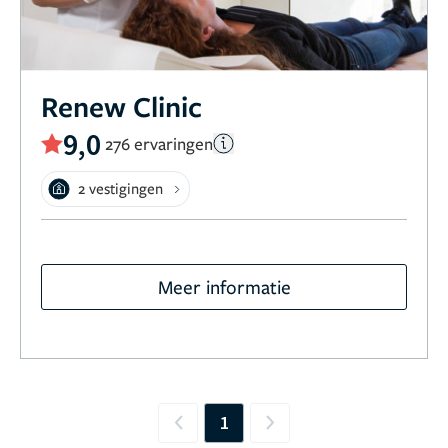
Renew Clinic
9,0
276 ervaringen
2 vestigingen
Meer informatie
1
Previous
Next