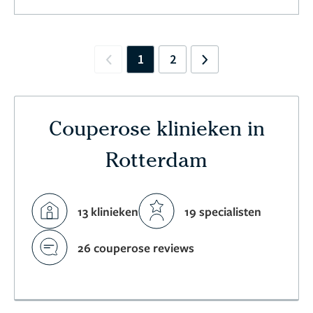
1
2
Previous
Next
Couperose klinieken in
Rotterdam
13 klinieken
19 specialisten
26 couperose reviews