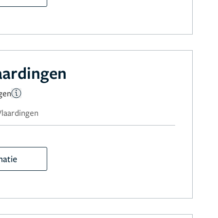
laardingen
gen
 Vlaardingen
matie