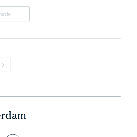
matie
Next
terdam