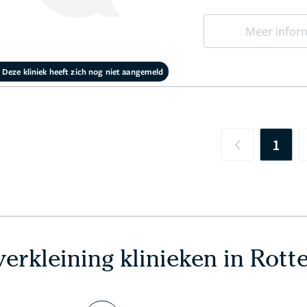
Meer infor
Deze kliniek heeft zich nog niet aangemeld
1
Previous
erkleining klinieken in Rot