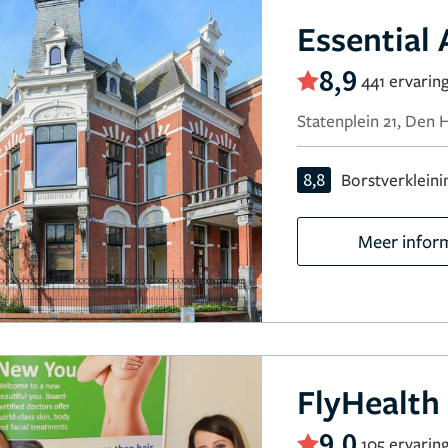
Essential 
8,9
441 ervarin
Statenplein 21, Den 
8,8
Borstverkleini
Meer infor
FlyHealth
9,0
105 ervarin