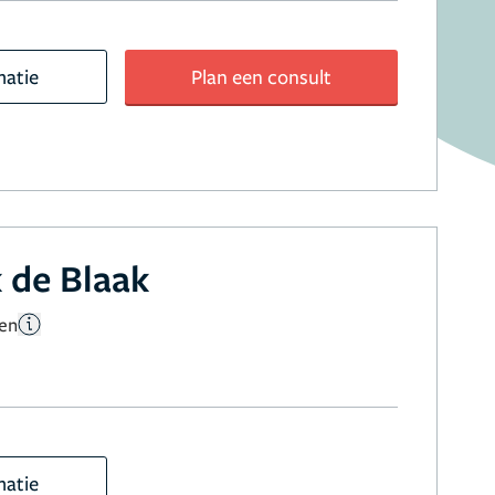
matie
Plan een consult
k de Blaak
gen
matie