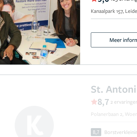
Kanaalpark 157, Leid
Meer infor
St. Anton
8,7
2 ervaringe
Polanerbaan 2, Woe
8,7
Borstverkleini