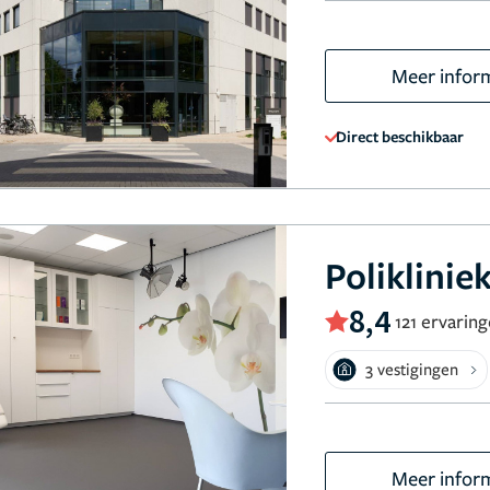
Meer infor
Direct beschikbaar
Poliklinie
8,4
121 ervarin
3 vestigingen
Meer infor