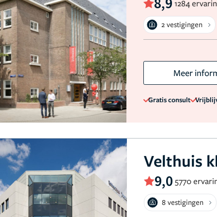
8,9
1284 ervari
2 vestigingen
Meer infor
Gratis consult
Vrijbli
Velthuis k
9,0
5770 ervari
8 vestigingen