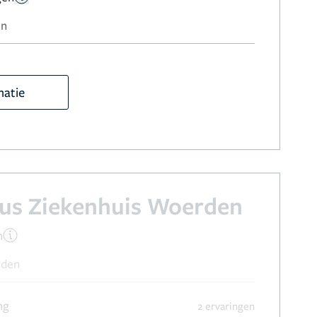
en
matie
ius Ziekenhuis Woerden
n
rden
ng
2 ervaringen