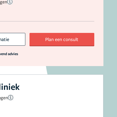
ngen
matie
Plan een consult
jvend advies
liniek
ngen