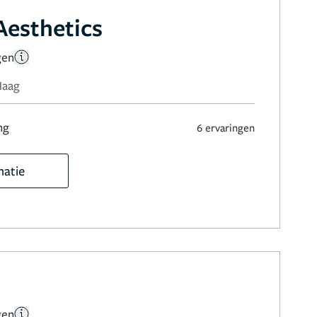
Aesthetics
gen
Haag
ng
6 ervaringen
matie
gen