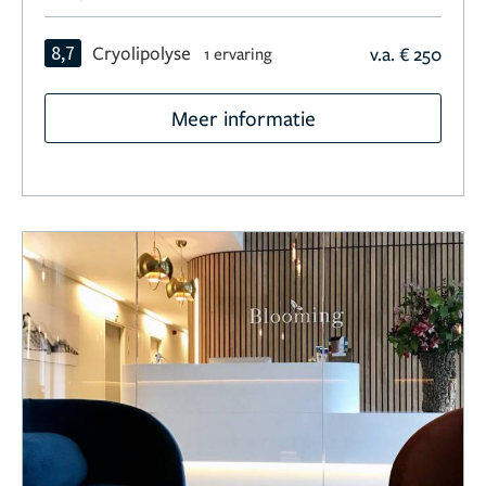
8,7
Cryolipolyse
v.a. € 250
1 ervaring
Meer informatie