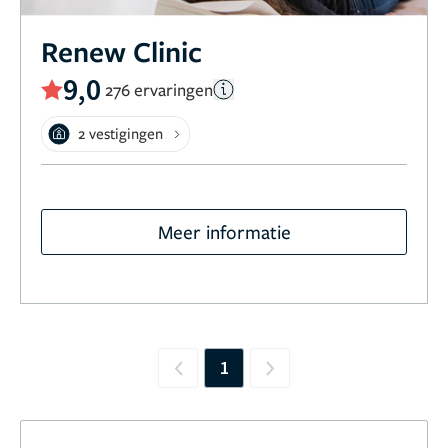
Renew Clinic
9,0
276 ervaringen
2 vestigingen
Meer informatie
1
Previous
Next