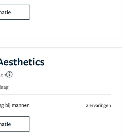
matie
Aesthetics
gen
Haag
ng bij mannen
2 ervaringen
matie