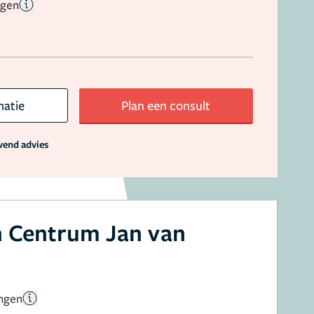
ngen
matie
Plan een consult
jvend advies
h Centrum Jan van
ingen