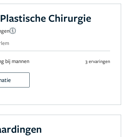
Plastische Chirurgie
ingen
rlem
ng bij mannen
3 ervaringen
matie
laardingen