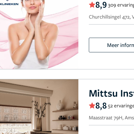
8,9
309 ervarin
Churchillsingel 472,
Meer infor
Mittsu Ins
8,8
52 ervaring
Maasstraat 79H, Am