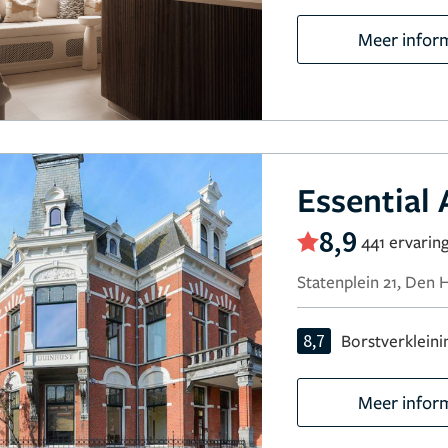
Meer infor
Essential 
8,9
441 ervarin
Statenplein 21, Den 
8,7
Borstverkleini
Meer infor