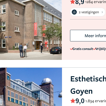
8,9
1284 ervari
2 vestigingen
Meer infor
Gratis consult
Vrijbli
Esthetisc
Goyen
9,0
1.834 ervar