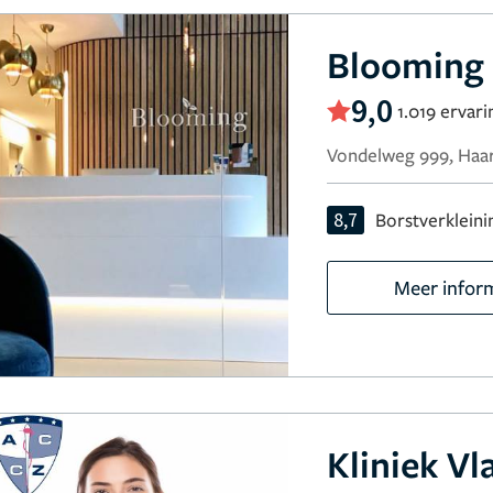
Blooming 
9,0
1.019 ervar
Vondelweg 999, Haa
8,7
Borstverkleini
Meer infor
Kliniek V