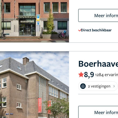
Meer infor
Direct beschikbaar
Boerhaave
8,9
1284 ervari
2 vestigingen
Meer infor