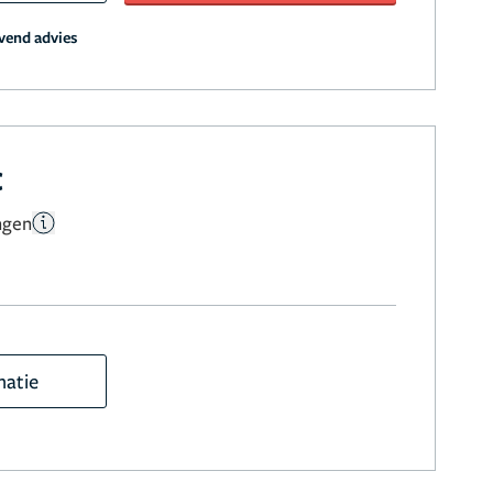
jvend advies
c
ngen
matie