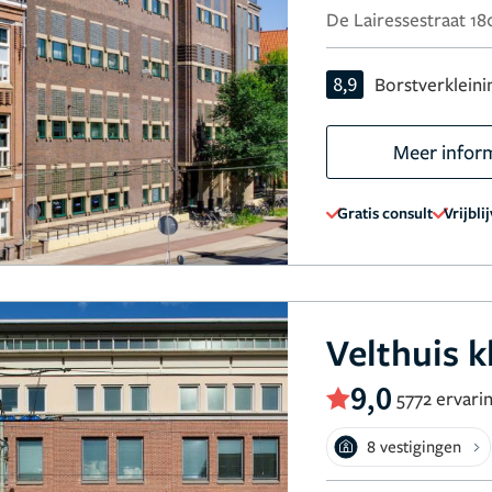
De Lairessestraat 1
8,9
Borstverkleini
Meer infor
Gratis consult
Vrijbli
Velthuis k
9,0
5772 ervari
8 vestigingen