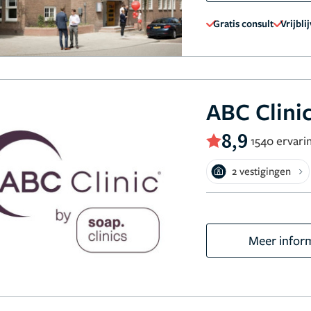
Gratis consult
Vrijbli
ABC Clini
8,9
1540 ervari
2 vestigingen
Meer infor