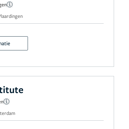
gen
 Vlaardingen
matie
titute
en
sterdam