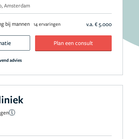
80, Amsterdam
ng bij mannen
v.a. € 5.000
14 ervaringen
matie
Plan een consult
jvend advies
liniek
ngen