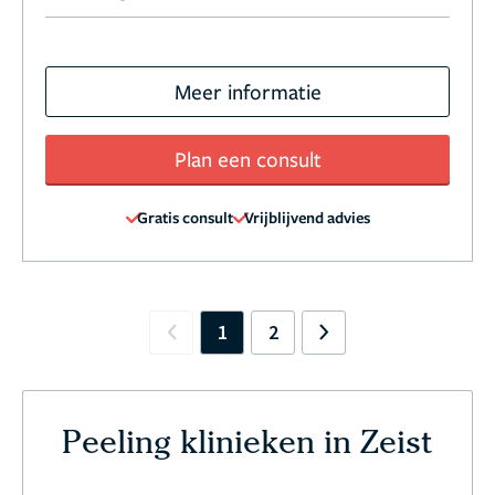
Meer informatie
Plan een consult
Gratis consult
Vrijblijvend advies
1
2
Previous
Next
Peeling klinieken in Zeist