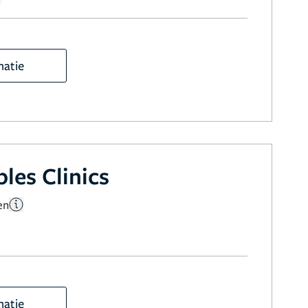
matie
les Clinics
en
matie