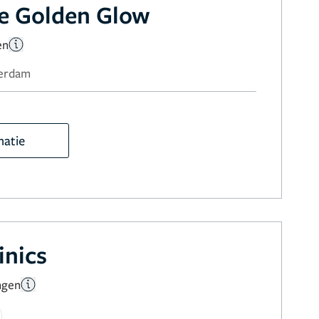
he Golden Glow
en
terdam
matie
inics
ngen