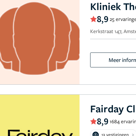
Kliniek T
8,9
25 ervaring
Kerkstraat 147, Ams
Meer infor
Fairday Cl
8,9
1684 ervari
13 vestigingen