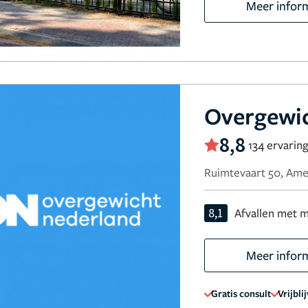
Meer infor
Overgewi
8,8
134 ervarin
Ruimtevaart 50, Ame
8,1
Afvallen met m
Meer infor
Gratis consult
Vrijbli