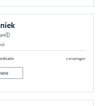
iniek
gen
ijk
edicatie
2 ervaringen
matie