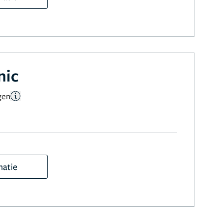
nic
gen
matie