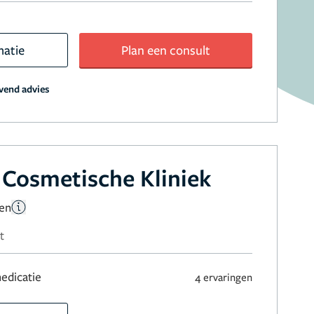
matie
Plan een consult
jvend advies
Cosmetische Kliniek
gen
t
edicatie
4 ervaringen