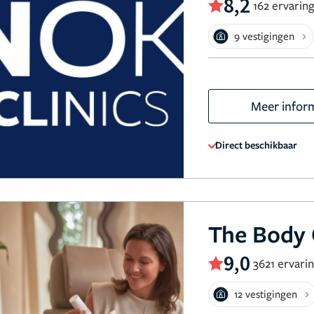
8,2
162 ervarin
9 vestigingen
Meer infor
Direct beschikbaar
The Body 
9,0
3621 ervari
12 vestigingen