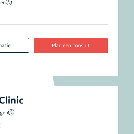
gen
matie
Plan een consult
Clinic
ngen