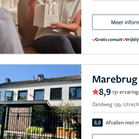
Meer infor
Gratis consult
Vrijbli
Marebrug 
8,9
131 ervarin
Zandweg 139, Utrech
8,8
Afvallen met m