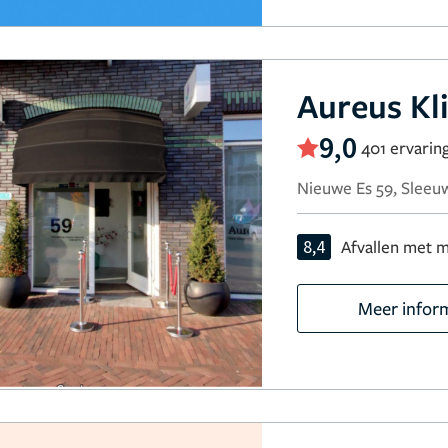
Aureus Kl
9,0
401 ervarin
Nieuwe Es 59, Sleeuw
8,4
Afvallen met m
Meer infor