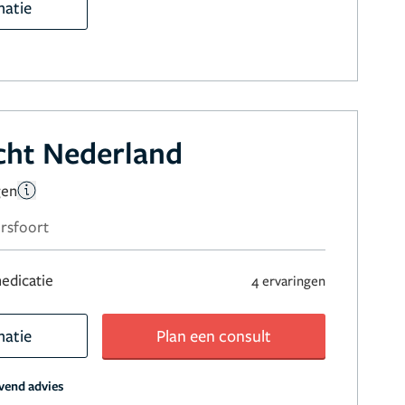
matie
cht Nederland
gen
rsfoort
edicatie
4 ervaringen
matie
Plan een consult
jvend advies