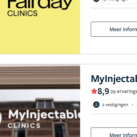
Meer infor
MyInjectab
8,9
29 ervaring
2 vestigingen
Meer infor