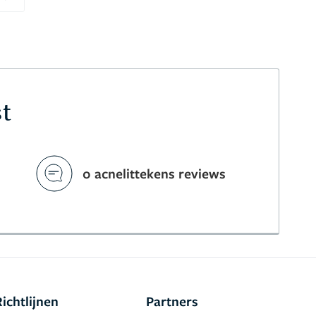
Next
st
0 acnelittekens reviews
Richtlijnen
Partners