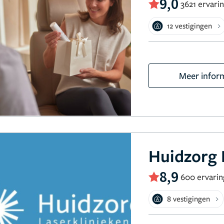
9,0
3621 ervari
12 vestigingen
Meer infor
Huidzorg 
8,9
600 ervari
8 vestigingen