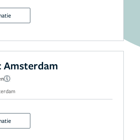
matie
ic Amsterdam
en
sterdam
matie