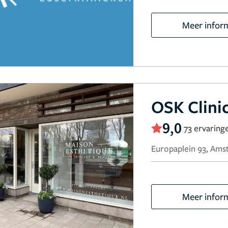
Meer infor
OSK Clin
9,0
73 ervaring
Europaplein 93, Am
Meer infor