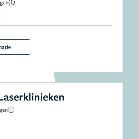
ngen
matie
Laserklinieken
ngen