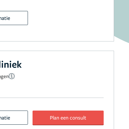
matie
liniek
ngen
matie
Plan een consult