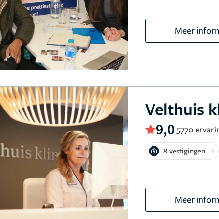
Meer infor
Velthuis k
9,0
5770 ervari
8 vestigingen
Meer infor