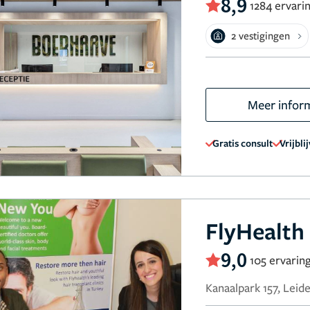
8,9
1284 ervari
2 vestigingen
Meer infor
Gratis consult
Vrijbli
FlyHealth
9,0
105 ervarin
Kanaalpark 157, Leid