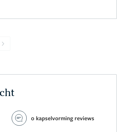
Next
echt
0 kapselvorming reviews