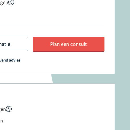
ngen
matie
Plan een consult
jvend advies
gen
en