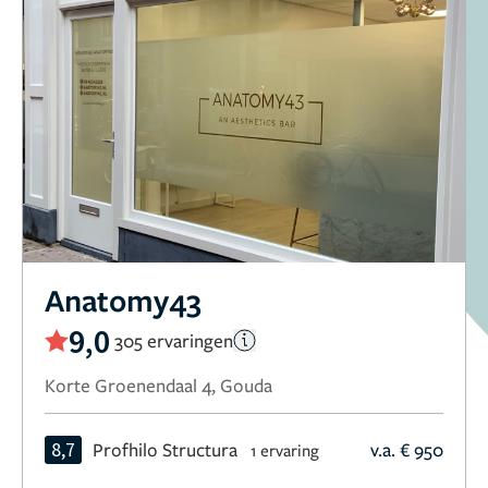
Anatomy43
9,0
305 ervaringen
Korte Groenendaal 4, Gouda
8,7
Profhilo Structura
v.a. € 950
1 ervaring