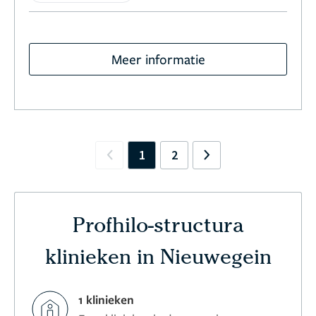
Meer informatie
1
2
Previous
Next
Profhilo-structura
klinieken in Nieuwegein
1 klinieken