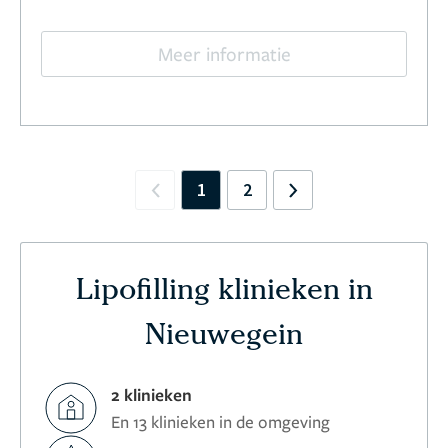
Meer informatie
1
2
Previous
Next
Lipofilling klinieken in
Nieuwegein
2 klinieken
En 13 klinieken in de omgeving