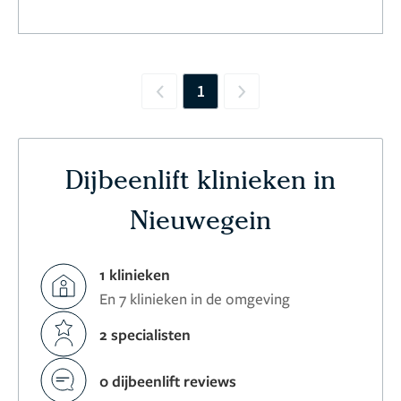
1
Previous
Next
Dijbeenlift klinieken in
Nieuwegein
1 klinieken
En 7 klinieken in de omgeving
2 specialisten
0 dijbeenlift reviews