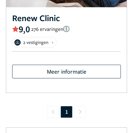
Renew Clinic
9,0
276 ervaringen
2 vestigingen
Meer informatie
1
Previous
Next