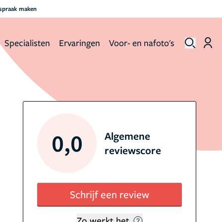
fspraak maken
Specialisten
Ervaringen
Voor- en nafoto's
0,0
Algemene
reviewscore
Schrijf een review
Zo werkt het