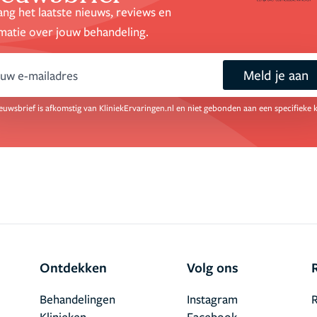
ng het laatste nieuws, reviews en
matie over jouw behandeling.
Meld je aan
ail
euwsbrief is afkomstig van KliniekErvaringen.nl en niet gebonden aan een specifieke k
Ontdekken
Volg ons
Behandelingen
Instagram
R
Klinieken
Facebook