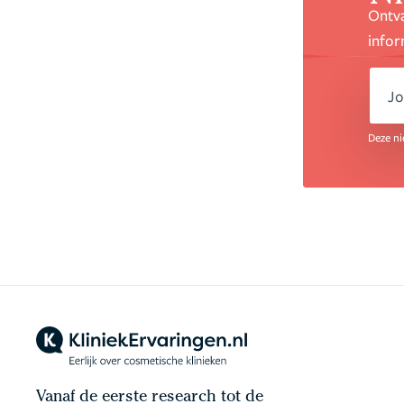
Ontva
infor
em
Deze ni
Vanaf de eerste research tot de