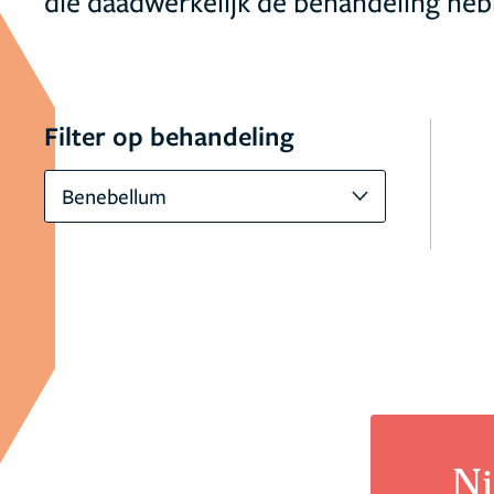
die daadwerkelijk de behandeling heb
Filter op behandeling
Benebellum
Ni