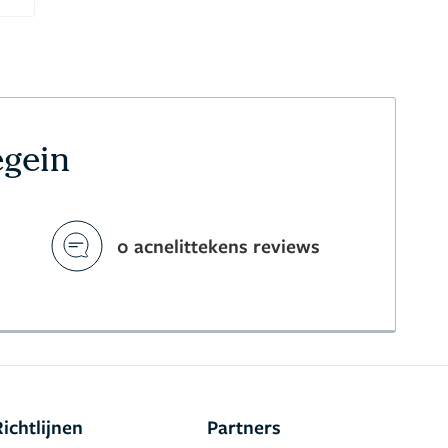
Next
egein
0 acnelittekens reviews
Richtlijnen
Partners