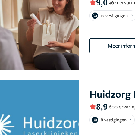
9,0
3621 ervari
12 vestigingen
Meer infor
Huidzorg 
8,9
600 ervari
8 vestigingen