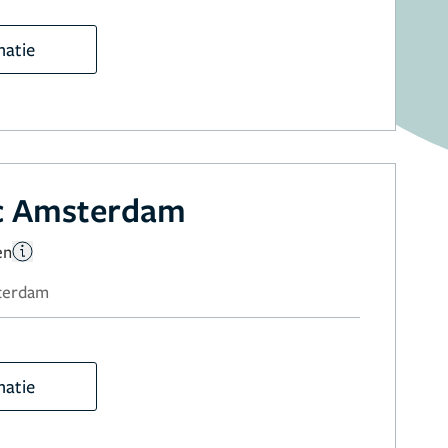
matie
ic Amsterdam
en
sterdam
matie