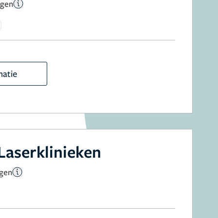
ngen
matie
Laserklinieken
ngen