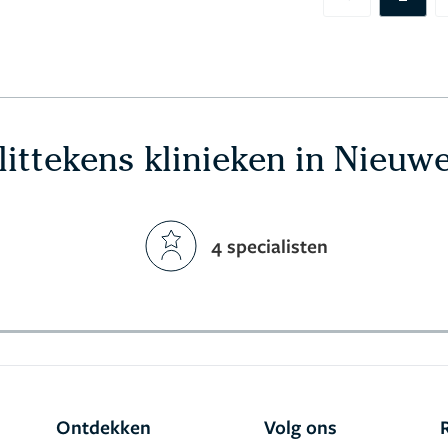
Previous
ittekens klinieken in Nieuw
4 specialisten
Ontdekken
Volg ons