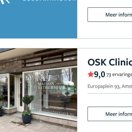
Meer infor
OSK Clin
9,0
73 ervaring
Europaplein 93, Am
Meer infor