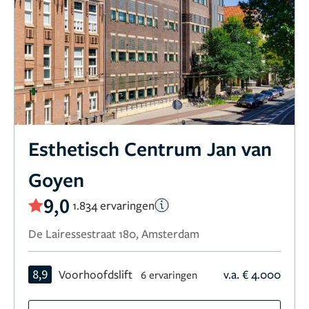
Esthetisch Centrum Jan van
Goyen
9,0
1.834 ervaringen
De Lairessestraat 180, Amsterdam
8,9
Voorhoofdslift
v.a. € 4.000
6 ervaringen