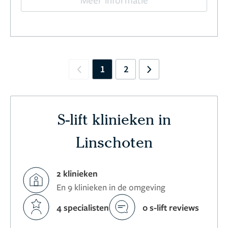
1
2
Previous
Next
S-lift klinieken in
Linschoten
2 klinieken
En 9 klinieken in de omgeving
4 specialisten
0 s-lift reviews