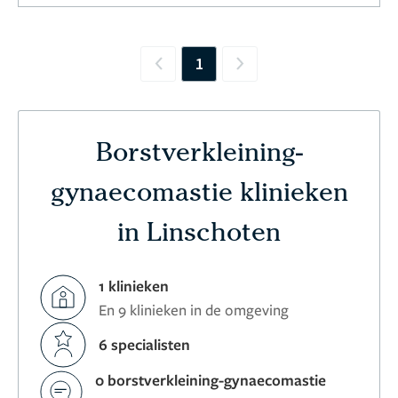
1
Previous
Next
Borstverkleining-
gynaecomastie klinieken
in Linschoten
1 klinieken
En 9 klinieken in de omgeving
6 specialisten
0 borstverkleining-gynaecomastie