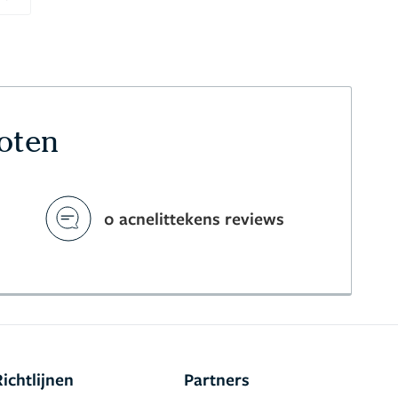
Next
hoten
0 acnelittekens reviews
Richtlijnen
Partners