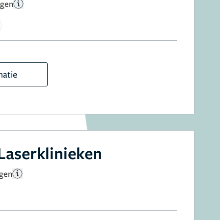
ngen
matie
Laserklinieken
ngen