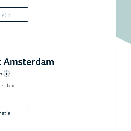
matie
ic Amsterdam
en
sterdam
matie