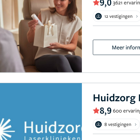
9,0
3621 ervari
12 vestigingen
Meer infor
Huidzorg 
8,9
600 ervari
8 vestigingen