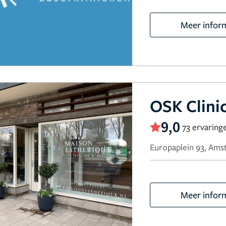
Meer infor
OSK Clin
9,0
73 ervaring
Europaplein 93, Am
Meer infor