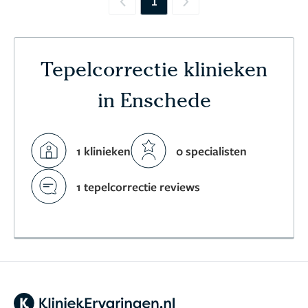
1
Previous
Next
Tepelcorrectie klinieken
in Enschede
1 klinieken
0 specialisten
1 tepelcorrectie reviews