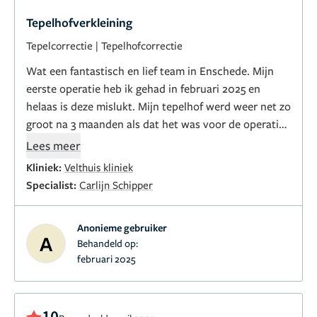
Tepelhofverkleining
Tepelcorrectie
|
Tepelhofcorrectie
Wat een fantastisch en lief team in Enschede. Mijn
eerste operatie heb ik gehad in februari 2025 en
helaas is deze mislukt. Mijn tepelhof werd weer net zo
groot na 3 maanden als dat het was voor de operatie
en had er een litteken bij. Dit aangegeven en kon
Lees meer
direct terecht in mei 2025. Helaas konden ze mij toen
Kliniek:
Velthuis kliniek
niet direct een nieuwe operatie geven omdat de
Specialist:
Carlijn Schipper
littekens eerst beter moesten genezen. Uiteindelijk
ben ik in augustus 2025 kosteloos opnieuw geholpen,
Anonieme gebruiker
met een andere operatie methode. Nu in december
A
Behandeld op:
2025 ziet het er prachtig uit en ben erg blij met het
februari 2025
resultaat. Ik zal deze kliniek zeker aanraden.
10