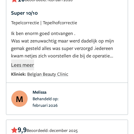
Super 10/10
Tepelcorrectie
|
Tepelhofcorrectie
Ik ben enorm goed ontvangen .
Was wat zenuwachtig maar werd dadelijk op mijn
gemak gesteld alles was super verzorgd .iedereen
kwam netjes zich voorstellen die bij de operatie
aanwezig was . Ik voelde me enorm veilig gerust
Lees meer
gesteld dat alles goed zou komen
Kliniek:
Belgian Beauty Clinic
Melissa
M
Behandeld op:
februari 2026
9,9
Beoordeeld: december 2025