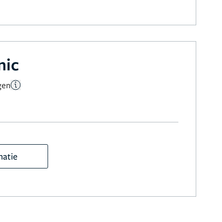
nic
gen
matie