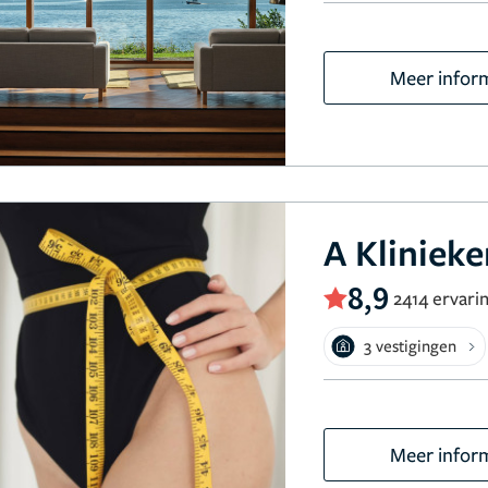
Meer infor
A Kliniek
8,9
2414 ervari
3 vestigingen
Meer infor