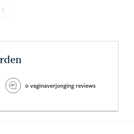
Next
arden
0 vaginaverjonging reviews