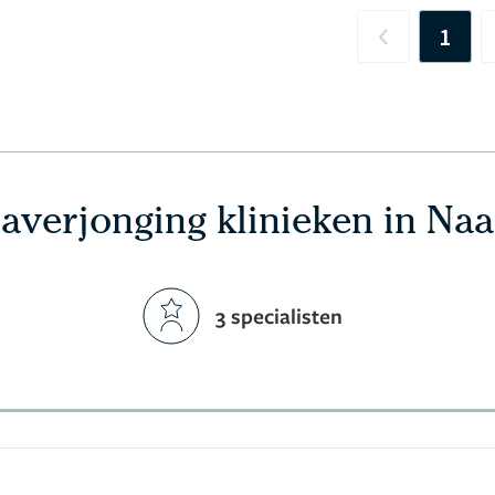
1
Previous
averjonging klinieken in Na
3 specialisten