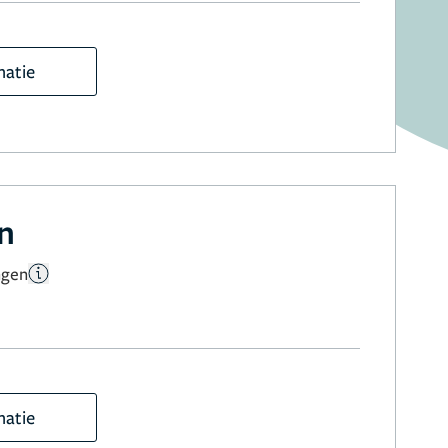
matie
en
ngen
matie