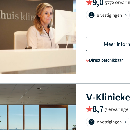
9,0
5772 ervari
8 vestigingen
Meer infor
Direct beschikbaar
V-Kliniek
8,7
7 ervaringe
2 vestigingen