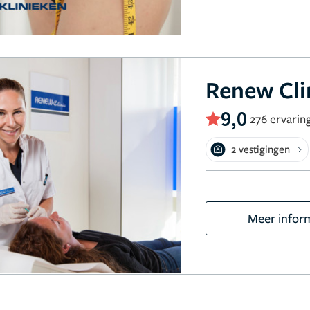
Renew Cli
9,0
276 ervarin
2 vestigingen
Meer infor