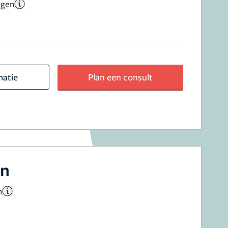
ngen
matie
Plan een consult
en
n