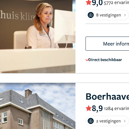
9,0
5772 ervari
8 vestigingen
Meer infor
Direct beschikbaar
Boerhaave
8,9
1284 ervari
2 vestigingen