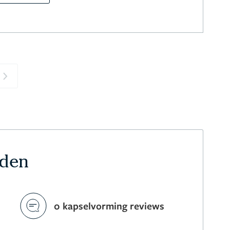
Next
rden
0 kapselvorming reviews