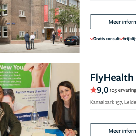
Meer infor
Gratis consult
Vrijbli
FlyHealth
9,0
105 ervarin
Kanaalpark 157, Leid
Meer infor