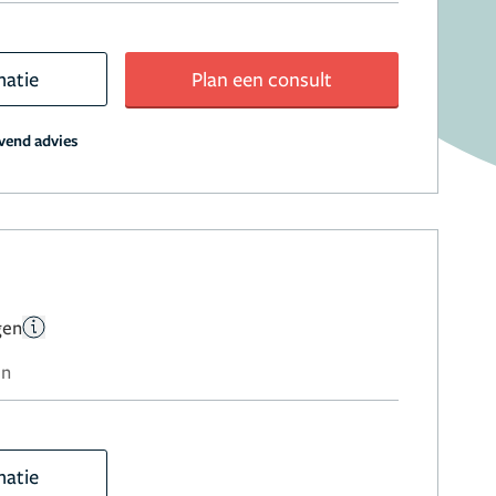
matie
Plan een consult
jvend advies
gen
en
matie