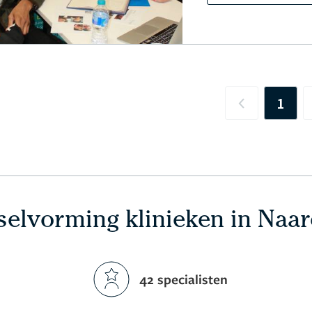
1
Previous
elvorming klinieken in Naa
42 specialisten