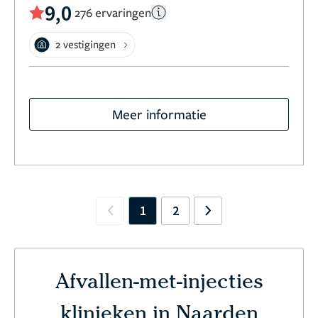
9,0
276 ervaringen
2 vestigingen
Meer informatie
1
2
Previous
Next
Afvallen-met-injecties
klinieken in Naarden