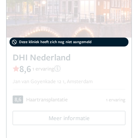
Deze kliniek heeft zich nog niet aangemeld
DHI Nederland
8,6
1 ervaring
Jan van Goyenkade 12 1, Amsterdam
8,6
Haartransplantatie
1 ervaring
Meer informatie