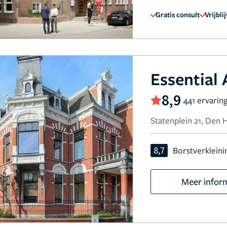
Gratis consult
Vrijbli
Essential 
8,9
441 ervarin
Statenplein 21, Den 
8,7
Borstverkleini
Meer infor