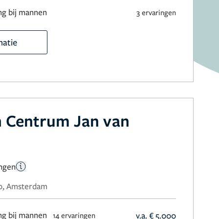
ng bij mannen
3 ervaringen
matie
h Centrum Jan van
ingen
80, Amsterdam
ng bij mannen
v.a. € 5.000
14 ervaringen