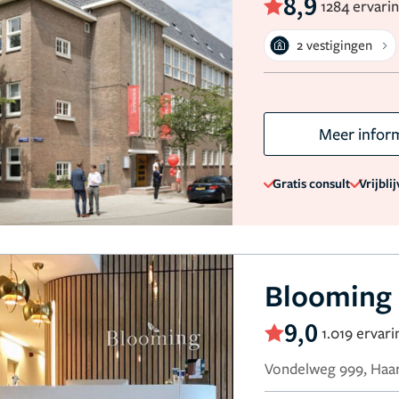
8,9
1284 ervari
2 vestigingen
Meer infor
Gratis consult
Vrijbli
Blooming 
9,0
1.019 ervar
Vondelweg 999, Haa