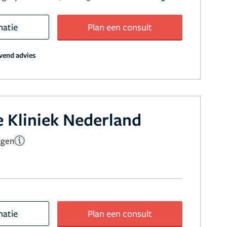
matie
Plan een consult
jvend advies
 Kliniek Nederland
ngen
matie
Plan een consult