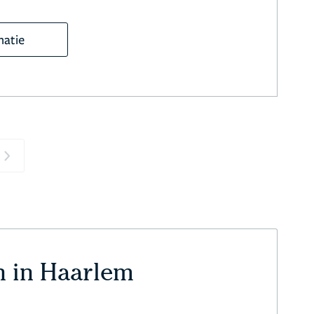
matie
Next
n in Haarlem