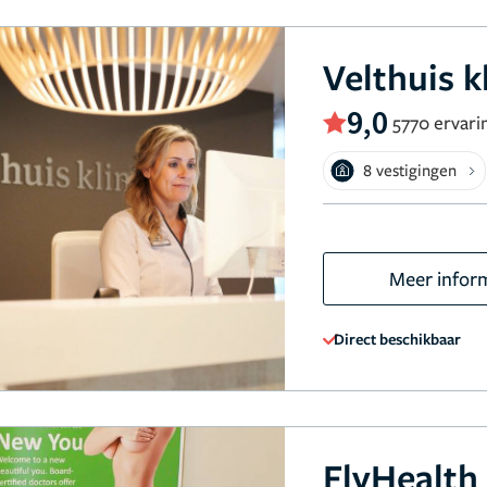
Velthuis k
9,0
5770 ervari
8 vestigingen
Meer infor
Direct beschikbaar
FlyHealth