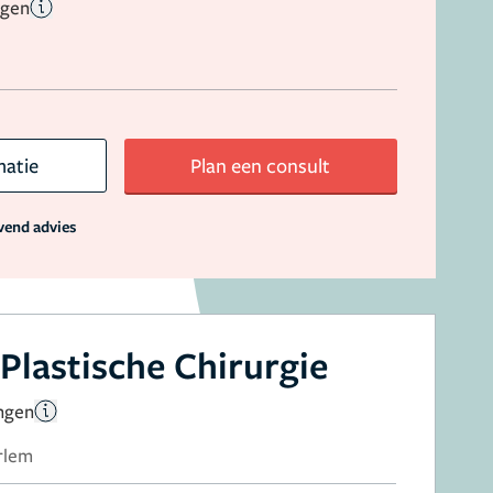
ngen
matie
Plan een consult
jvend advies
Plastische Chirurgie
ingen
rlem