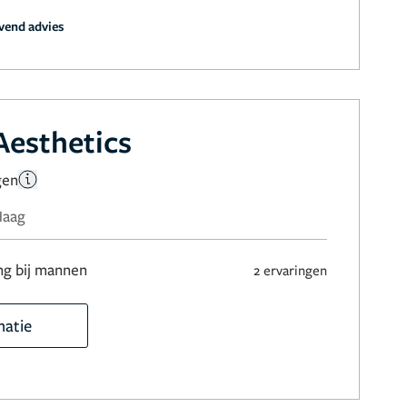
jvend advies
Aesthetics
gen
Haag
ng bij mannen
2 ervaringen
matie