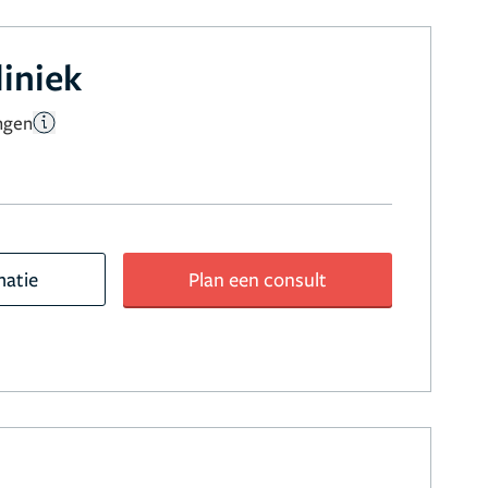
liniek
ngen
matie
Plan een consult