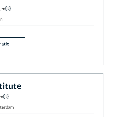
gen
en
matie
titute
en
sterdam