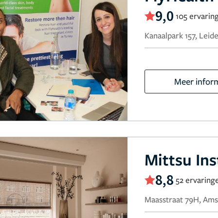
9,0
105 ervarin
Kanaalpark 157, Leid
Meer infor
Mittsu Ins
8,8
52 ervaring
Maasstraat 79H, Am