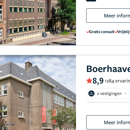
Meer infor
Gratis consult
Vrijbli
Boerhaave
8,9
1284 ervari
2 vestigingen
Meer infor