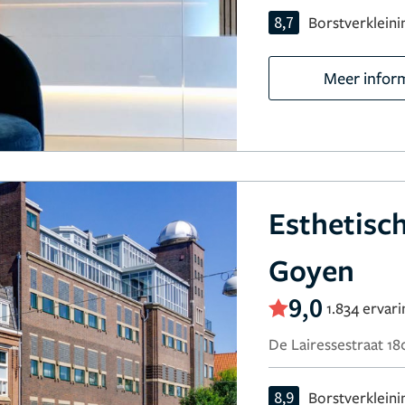
8,7
Borstverkleini
Meer infor
Esthetisc
Goyen
9,0
1.834 ervar
De Lairessestraat 1
8,9
Borstverkleini