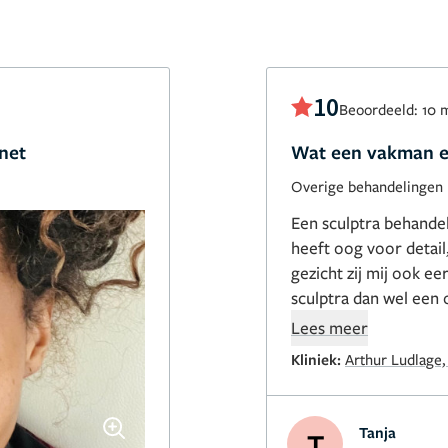
10
Beoordeeld: 10 
net
Wat een vakman en
Overige behandelingen
Een sculptra behandel
heeft oog voor detail,
gezicht zij mij ook ee
sculptra dan wel een o
houdt.de arts verstaat
Lees meer
aan.zo belangrijk om 
Kliniek:
Arthur Ludlage,
gaan.daarnaast is het
Tanja
T