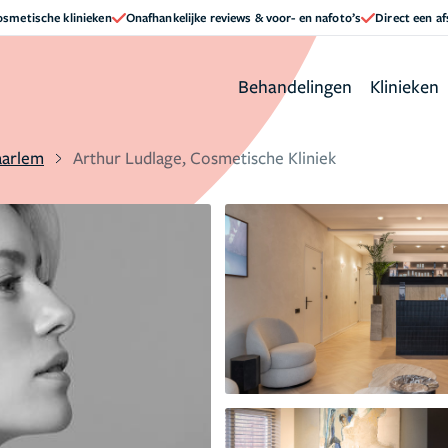
cosmetische klinieken
Onafhankelijke reviews & voor- en nafoto’s
Direct een a
Behandelingen
Klinieken
arlem
Arthur Ludlage, Cosmetische Kliniek