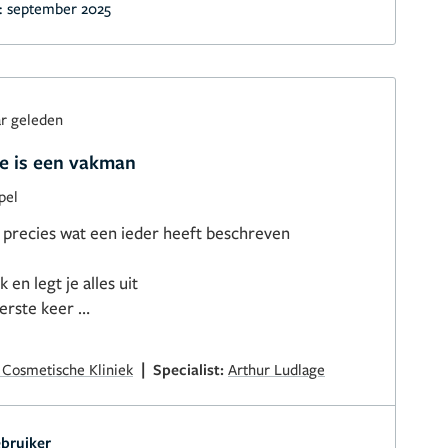
:
september 2025
ar geleden
e is een vakman
pel
s precies wat een ieder heeft beschreven
k en legt je alles uit
eerste keer
k goed heb gezocht en bij de Dhr Arthur Ludlage
 .
|
 Cosmetische Kliniek
Specialist:
Arthur Ludlage
bruiker