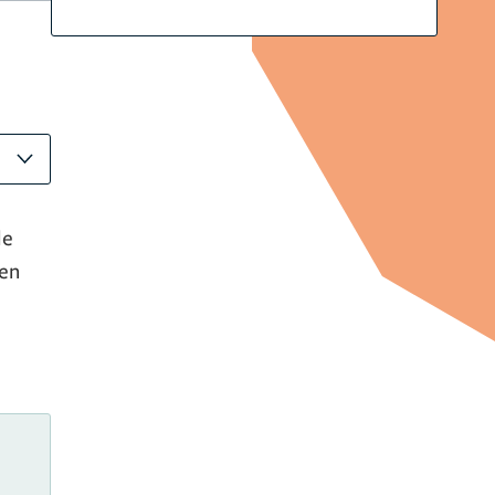
de
len
e