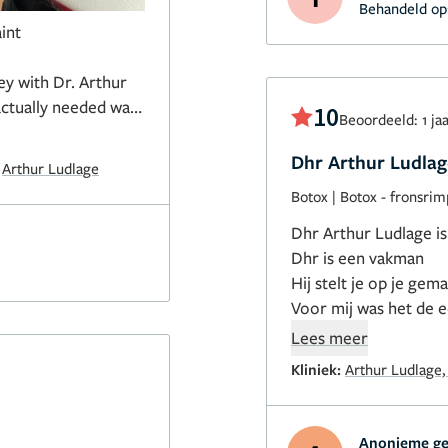
Behandeld op
int
ey with Dr. Arthur
actually needed was
10
Beoordeeld: 1 ja
Dhr Arthur Ludlag
:
Arthur Ludlage
e volume loss and
Botox
|
Botox - fronsrim
ately. More chin.
t.
Dr. Ludlage did
Dhr Arthur Ludlage i
uilt in two phases.
Dhr is een vakman
ler was done
Hij stelt je op je gema
s planned months
Voor mij was het de 
s, I wanted more. He
Wat ben ik blij dat i
Lees meer
 look refined rather
terecht ben gekomen
Kliniek:
Arthur Ludlage,
ot a single
rchitecture. It is
t, allowing swelling
Anonieme ge