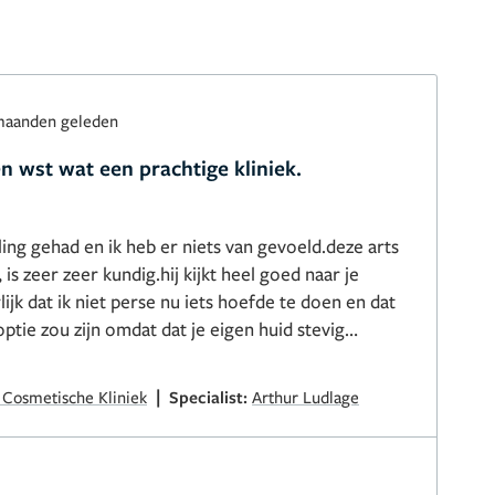
maanden geleden
 wst wat een prachtige kliniek.
ing gehad en ik heb er niets van gevoeld.deze arts
 is zeer zeer kundig.hij kijkt heel goed naar je
rlijk dat ik niet perse nu iets hoefde te doen en dat
ptie zou zijn omdat dat je eigen huid stevig
 zijn vak heel goed en ik raad deze arts een ieder
echt naar arts met zoveel kennis en ervaring te
|
 Cosmetische Kliniek
Specialist:
Arthur Ludlage
 ook heel fijn communiceren met Arthur.