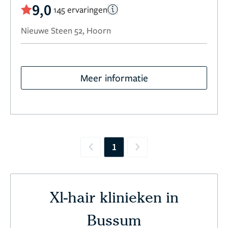
9,0
145 ervaringen
Nieuwe Steen 52, Hoorn
Meer informatie
1
Previous
Next
Xl-hair klinieken in
Bussum