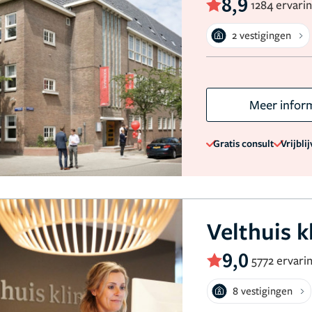
8,9
1284 ervari
2 vestigingen
Meer infor
Gratis consult
Vrijbli
Velthuis k
9,0
5772 ervari
8 vestigingen