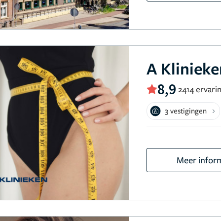
A Kliniek
8,9
2414 ervari
3 vestigingen
Meer infor