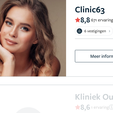
Clinic63
8,8
671 ervarin
6 vestigingen
Meer infor
Kliniek O
8,6
1 ervaring