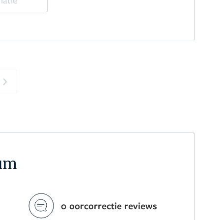
matie
Next
sum
0 oorcorrectie reviews