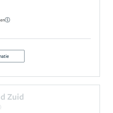
gen
matie
ud Zuid