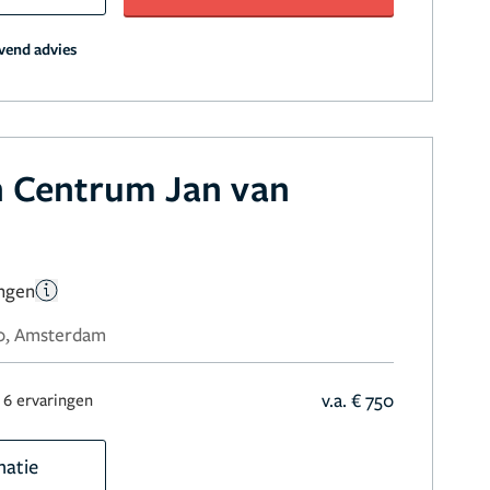
jvend advies
h Centrum Jan van
ingen
80, Amsterdam
v.a. € 750
6 ervaringen
matie