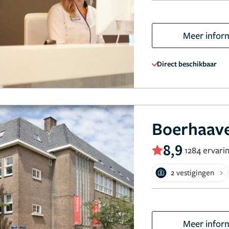
Meer infor
Direct beschikbaar
Boerhaave
8,9
1284 ervari
2 vestigingen
Meer infor