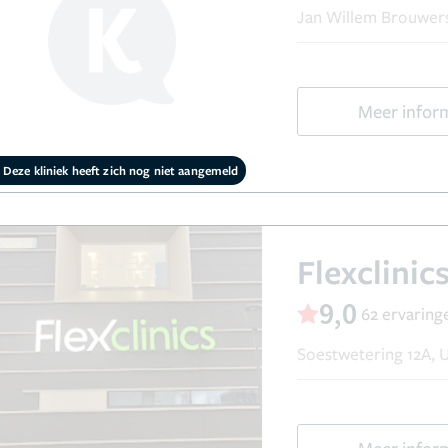
Jan Willem Brouwers
Meer infor
Deze kliniek heeft zich nog niet aangemeld
Flexclinic
9,0
62 ervaring
Soestwetering 12A, 