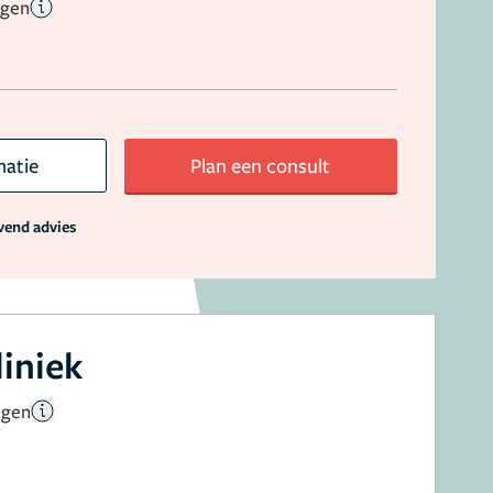
ngen
matie
Plan een consult
jvend advies
liniek
ngen