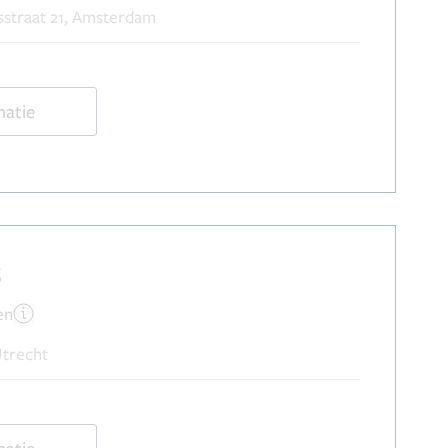
straat 21, Amsterdam
matie
s
en
Utrecht