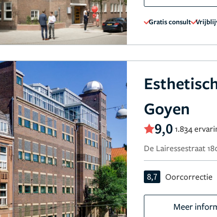
Gratis consult
Vrijbli
Esthetisc
Goyen
9,0
1.834 ervar
De Lairessestraat 1
8,7
Oorcorrectie
Meer infor