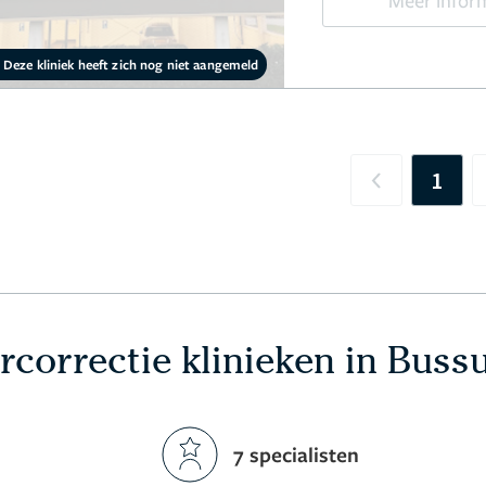
Meer infor
Deze kliniek heeft zich nog niet aangemeld
1
Previous
rcorrectie klinieken in Bus
7 specialisten