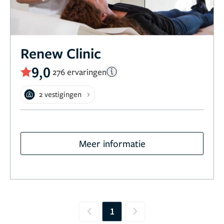
Renew Clinic
9,0
276 ervaringen
2 vestigingen
Meer informatie
1
Previous
Next