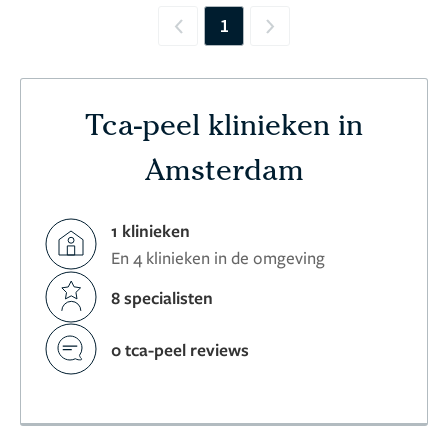
1
Previous
Next
Tca-peel klinieken in
Amsterdam
1 klinieken
En 4 klinieken in de omgeving
8 specialisten
0 tca-peel reviews