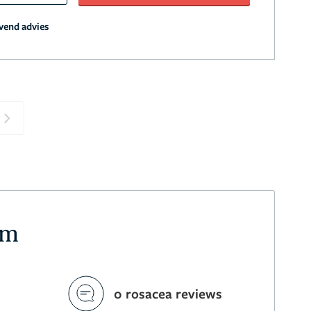
jvend advies
Next
am
0 rosacea reviews