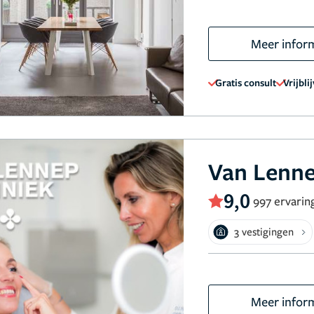
Meer infor
Gratis consult
Vrijbli
Van Lenne
9,0
997 ervarin
3 vestigingen
Meer infor