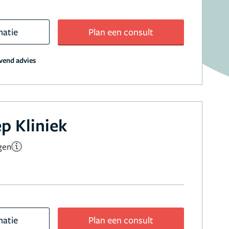
matie
Plan een consult
jvend advies
p Kliniek
gen
matie
Plan een consult