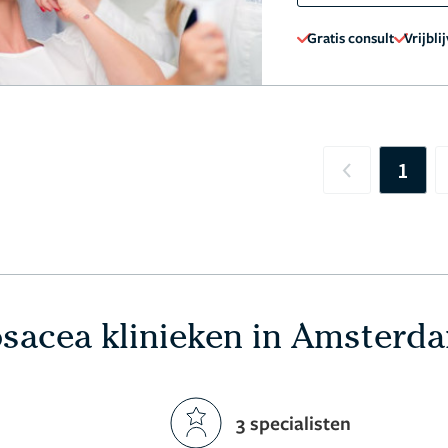
Gratis consult
Vrijbli
1
Previous
sacea klinieken in Amsterd
3 specialisten