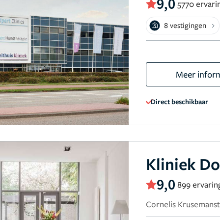
9,0
5770 ervari
8 vestigingen
Meer infor
Direct beschikbaar
Kliniek D
9,0
899 ervarin
Cornelis Krusemanst