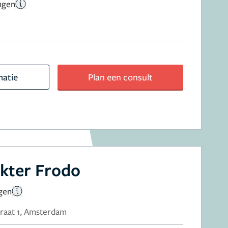
ngen
matie
Plan een consult
okter Frodo
gen
raat 1, Amsterdam