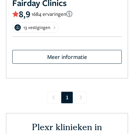
Fairday Clinics
8,9
1684 ervaringen
13 vestigingen
Meer informatie
1
Previous
Next
Plexr klinieken in