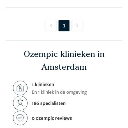
1
Previous
Next
Ozempic klinieken in
Amsterdam
1 klinieken
En 1 kliniek in de omgeving
186 specialisten
0 ozempic reviews