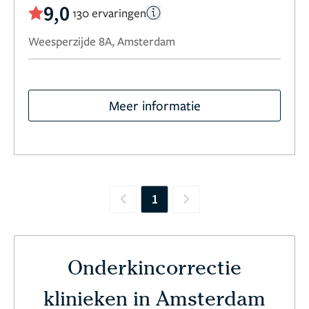
9,0
130 ervaringen
Weesperzijde 8A, Amsterdam
Meer informatie
1
Previous
Next
Onderkincorrectie
klinieken in Amsterdam