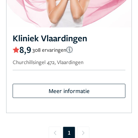
Kliniek Vlaardingen
8,9
308 ervaringen
Churchillsingel 472, Vlaardingen
Meer informatie
1
Previous
Next