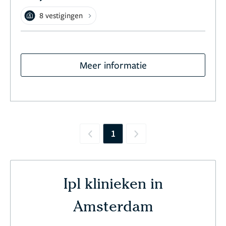
8 vestigingen
Meer informatie
1
Previous
Next
Ipl klinieken in
Amsterdam