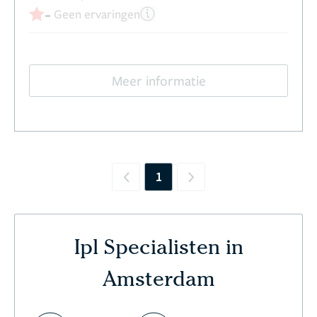
-
Geen ervaringen
Meer informatie
1
Previous
Next
Ipl Specialisten in
Amsterdam