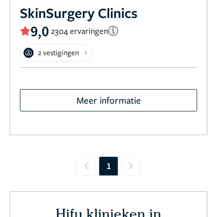
SkinSurgery Clinics
9,0
2304 ervaringen
2 vestigingen
Meer informatie
1
Previous
Next
Hifu klinieken in