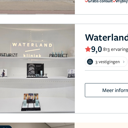
Gratis consult
Vrijbli
Waterland
9,0
813 ervarin
3 vestigingen
Meer infor