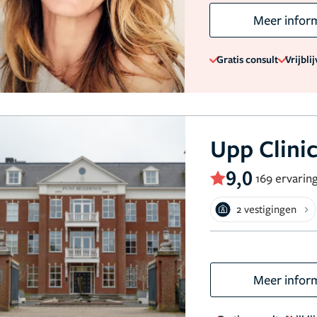
Meer infor
Gratis consult
Vrijbli
Upp Clini
9,0
169 ervarin
2 vestigingen
Meer infor