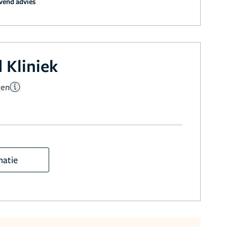
jvend advies
 Kliniek
gen
matie