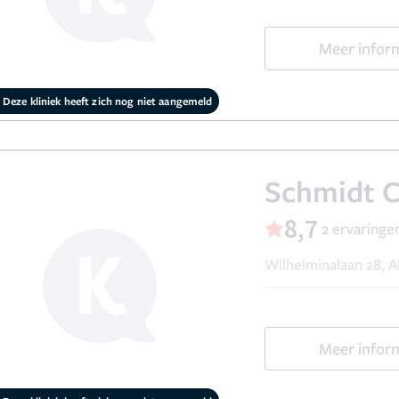
Meer infor
Deze kliniek heeft zich nog niet aangemeld
Schmidt 
8,7
2 ervaringe
Wilhelminalaan 28, 
Meer infor