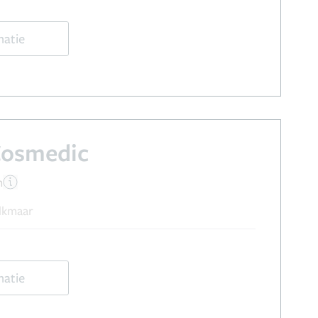
matie
Cosmedic
n
Alkmaar
matie