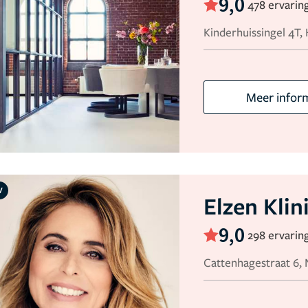
9,0
478 ervarin
Kinderhuissingel 4T,
Meer infor
V
Elzen Klin
9,0
298 ervarin
Cattenhagestraat 6,