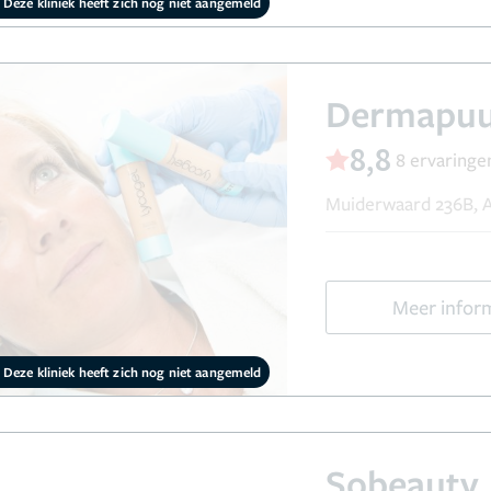
Deze kliniek heeft zich nog niet aangemeld
Dermapu
8,8
8 ervaringe
Muiderwaard 236B, 
Meer infor
Deze kliniek heeft zich nog niet aangemeld
Sobeauty