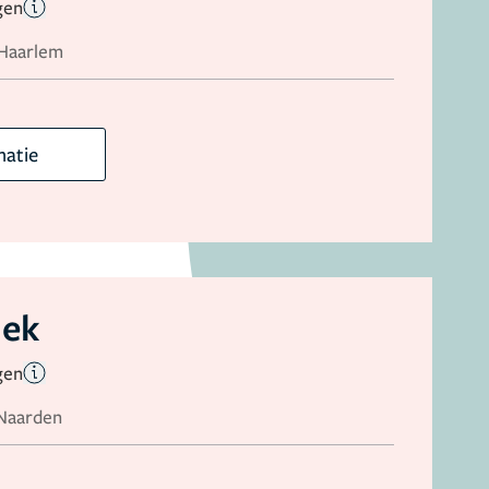
gen
 Haarlem
matie
iek
gen
 Naarden