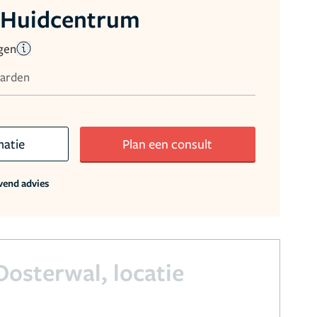
 Huidcentrum
gen
aarden
matie
Plan een consult
jvend advies
osterwal, locatie