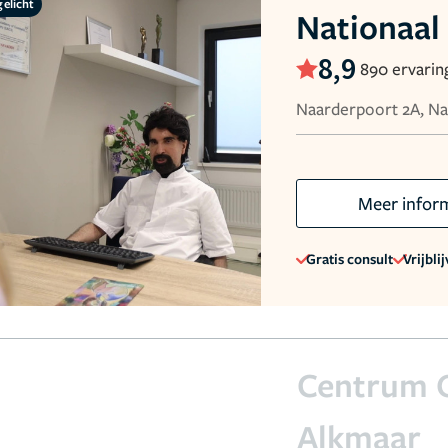
gelicht
Nationaal
8,9
890 ervarin
Naarderpoort 2A, N
Meer infor
Gratis consult
Vrijbli
Centrum O
Alkmaar