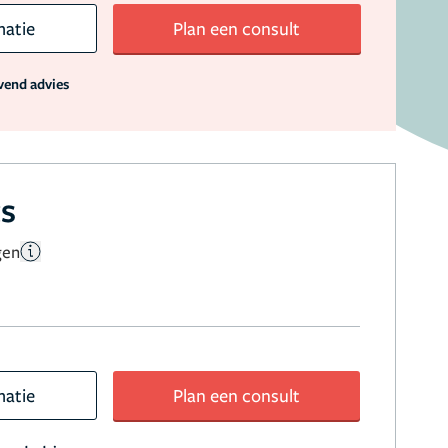
matie
Plan een consult
jvend advies
cs
gen
matie
Plan een consult