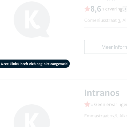
8,6
1 ervaring
Comeniusstraat 3, A
Meer infor
Deze kliniek heeft zich nog niet aangemeld
Intranos
-
Geen ervaringe
Emmastraat 236, Al