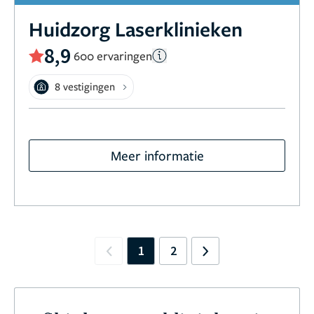
Huidzorg Laserklinieken
8,9
600 ervaringen
8 vestigingen
Meer informatie
1
2
Previous
Next