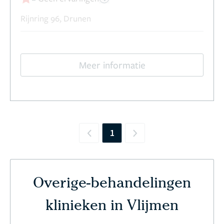
Rijnring 96, Drunen
Meer informatie
1
Previous
Next
Overige-behandelingen
klinieken in Vlijmen